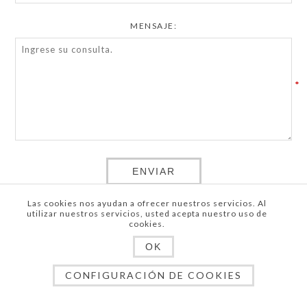
MENSAJE:
*
ENVIAR
Las cookies nos ayudan a ofrecer nuestros servicios. Al
utilizar nuestros servicios, usted acepta nuestro uso de
cookies.
OK
Copyright © 2026 Web Base New Balance. Todos los derechos
reservados.
CONFIGURACIÓN DE COOKIES
Powered by
nopCommerce